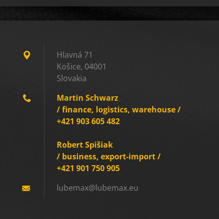
Hlavná 71
Košice, 04001
Slovakia
Martin Schwarz
/ finance, logistics, warehouse /
+421 903 605 482
Robert Spišiak
/ business, export-import /
+421 901 750 905
lubemax@
lubemax.
eu