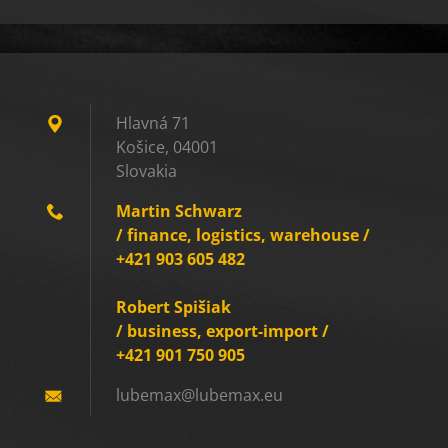
Hlavná 71
Košice, 04001
Slovakia
Martin Schwarz
/ finance, logistics, warehouse /
+421 903 605 482
Robert Spišiak
/ business, export-import /
+421 901 750 905
lubemax@
lubemax.
eu