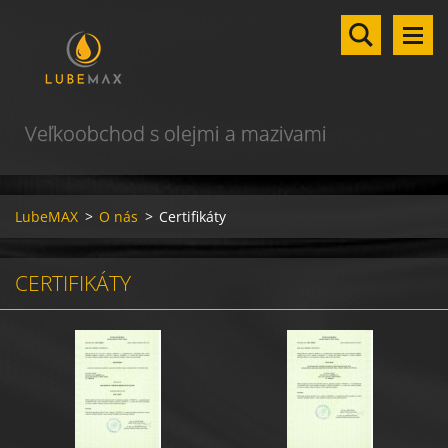
Veľkoobchod s olejmi a mazivami
LubeMAX
>
O nás
>
Certifikáty
CERTIFIKÁTY