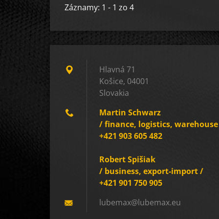
Záznamy: 1 - 1 zo 4
Hlavná 71
Košice, 04001
Slovakia
Martin Schwarz
/ finance, logistics, warehouse
+421 903 605 482
Robert Spišiak
/ business, export-import /
+421 901 750 905
lubemax@
lubemax.
eu