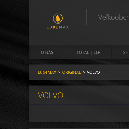
Veľkoobch
O NÁS
TOTAL | ELF
SH
LubeMAX
>
ORIGINAL
>
VOLVO
VOLVO