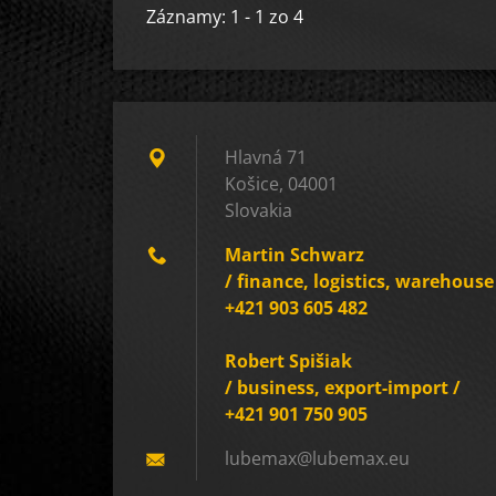
Záznamy: 1 - 1 zo 4
Hlavná 71
Košice, 04001
Slovakia
Martin Schwarz
/ finance, logistics, warehouse
+421 903 605 482
Robert Spišiak
/ business, export-import /
+421 901 750 905
lubemax@
lubemax.
eu