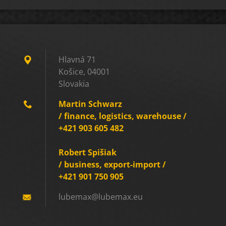
Hlavná 71
Košice, 04001
Slovakia
Martin Schwarz
/ finance, logistics, warehouse /
+421 903 605 482
Robert Spišiak
/ business, export-import /
+421 901 750 905
lubemax@
lubemax.
eu