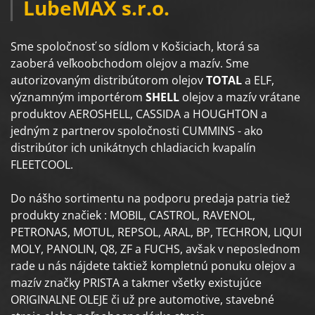
LubeMAX s.r.o.
Sme spoločnosť so sídlom v Košiciach, ktorá sa
zaoberá veľkoobchodom olejov a mazív. Sme
autorizovaným distribútorom olejov
TOTAL
a ELF,
významným importérom
SHELL
olejov a mazív vrátane
produktov AEROSHELL, CASSIDA a HOUGHTON a
jedným z partnerov spoločnosti CUMMINS - ako
distribútor ich unikátnych chladiacich kvapalín
FLEETCOOL.
Do nášho sortimentu na podporu predaja patria tiež
produkty značiek : MOBIL, CASTROL, RAVENOL,
PETRONAS, MOTUL, REPSOL, ARAL, BP, TECHRON, LIQUI
MOLY, PANOLIN, Q8, ZF a FUCHS, avšak v neposlednom
rade u nás nájdete taktiež kompletnú ponuku olejov a
mazív značky PRISTA a takmer všetky existujúce
ORIGINALNE OLEJE či už pre automotive, stavebné